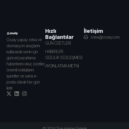
İletişim
Hızlı
Bağlantılar
crew@cruxiy.com
Cruxiy yapay zeka ve
GÜN ÖZETLERİ
otomasyon araçlarını
HABERLER
kullanarak senin için
GİZLİLİK SÖZLEŞMESİ
güncel pazarlama
haberlerini okur, özetler,
AYDINLATMA METNİ
önemli noktalarını
işaretler ve sana e-
posta olarak her gün
iletir.
© 2024 Tüm Hakları Saklıdır