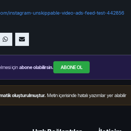
.com/instagram-unskippable-video-ads-feed-test-442856
ABONE OL
lmesi için
abone olabilirsin.
matik oluşturulmuştur.
Metin içerisinde hatalı yazımlar yer alabilir