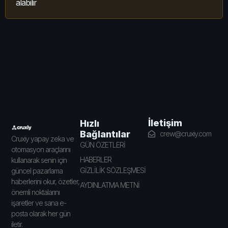
alabilir
İletişim
Hızlı
Bağlantılar
crew@cruxiy.com
Cruxiy yapay zeka ve
GÜN ÖZETLERİ
otomasyon araçlarını
HABERLER
kullanarak senin için
GİZLİLİK SÖZLEŞMESİ
güncel pazarlama
haberlerini okur, özetler,
AYDINLATMA METNİ
önemli noktalarını
işaretler ve sana e-
posta olarak her gün
iletir.