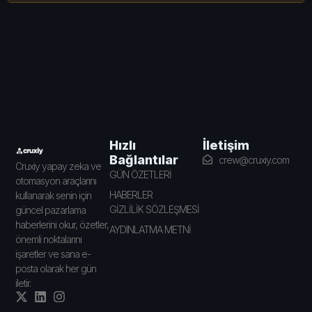
İletişim
Hızlı
Bağlantılar
crew@cruxiy.com
Cruxiy yapay zeka ve
GÜN ÖZETLERİ
otomasyon araçlarını
HABERLER
kullanarak senin için
GİZLİLİK SÖZLEŞMESİ
güncel pazarlama
haberlerini okur, özetler,
AYDINLATMA METNİ
önemli noktalarını
işaretler ve sana e-
posta olarak her gün
iletir.