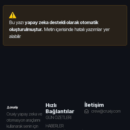
Bu yazı
yapay zeka destekli olarak otomatik
oluşturulmuştur.
Metin içerisinde hatalı yazımlar yer
alabilir
İletişim
Hızlı
Bağlantılar
crew@cruxiy.com
Cruxiy yapay zeka ve
GÜN ÖZETLERİ
otomasyon araçlarını
HABERLER
kullanarak senin için