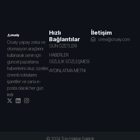
İletişim
Hızlı
Bağlantılar
crew@cruxiy.com
Cruxiy yapay zeka ve
GÜN ÖZETLERİ
otomasyon araçlarını
HABERLER
kullanarak senin için
GİZLİLİK SÖZLEŞMESİ
güncel pazarlama
haberlerini okur, özetler,
AYDINLATMA METNİ
önemli noktalarını
işaretler ve sana e-
posta olarak her gün
iletir.
© 2024 Tüm Hakları Saklıdır