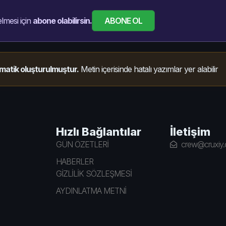
ABONE OL
lmesi için
abone olabilirsin.
matik oluşturulmuştur.
Metin içerisinde hatalı yazımlar yer alabilir
Hızlı Bağlantılar
İletişim
GÜN ÖZETLERİ
crew@cruxiy
HABERLER
GİZLİLİK SÖZLEŞMESİ
AYDINLATMA METNİ