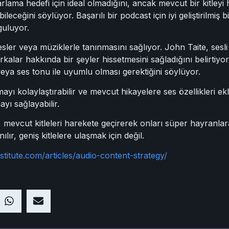
ama hedefi için ideal olmadığını, ancak mevcut bir kitleyi 
ceğini söylüyor. Başarılı bir podcast için iyi geliştirilmiş bi
guluyor.
esler veya müziklerle tanınmasını sağlıyor. John Taite, sesl
kalar hakkında bir şeyler hissetmesini sağladığını belirtiyo
ya ses tonu ile uyumlu olması gerektiğini söylüyor.
ı kolaylaştırabilir ve mevcut hikayelere ses özellikleri ekleyeb
ayı sağlayabilir.
eri, mevcut kitleleri harekete geçirerek onları süper hayranl
lır, geniş kitlelere ulaşmak için değil.
stitute.com/articles/audio-content-strategy/