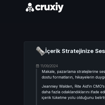
İçerik Stratejinize Se
11/09/2024
Makale, pazarlama stratejilerine sesl
dostu formatların, hikayelerin duygu
Jeanniey Walden, Rite Aid’in CMO’su,
daha fazla odaklandıklarını ifade ed
içerik tüketme yolu olduğunu belirtiy