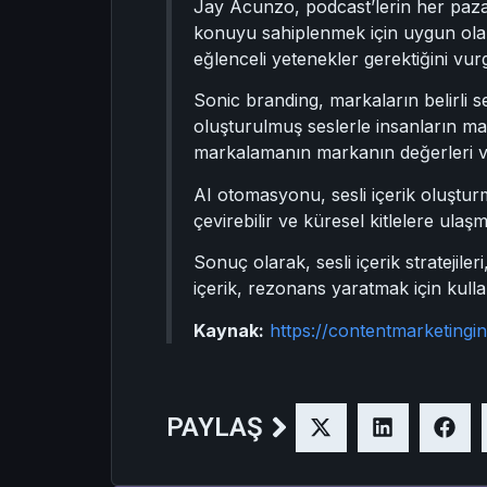
Jay Acunzo, podcast’lerin her pazarl
konuyu sahiplenmek için uygun olabile
eğlenceli yetenekler gerektiğini vur
Sonic branding, markaların belirli s
oluşturulmuş seslerle insanların mar
markalamanın markanın değerleri ve
AI otomasyonu, sesli içerik oluşturmay
çevirebilir ve küresel kitlelere ulaşm
Sonuç olarak, sesli içerik stratejil
içerik, rezonans yaratmak için kullanı
Kaynak:
https://contentmarketingin
PAYLAŞ