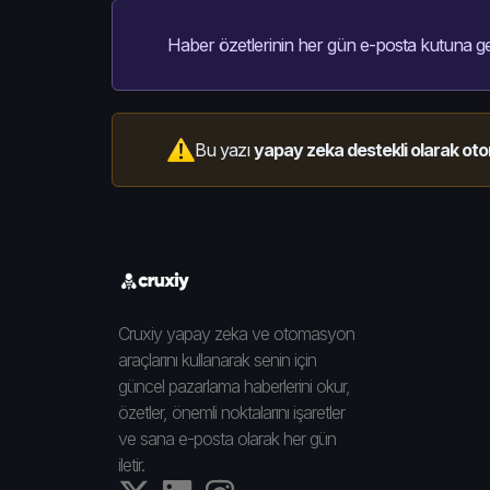
Haber özetlerinin her gün e-posta kutuna ge
Bu yazı
yapay zeka destekli olarak oto
Cruxiy yapay zeka ve otomasyon
araçlarını kullanarak senin için
güncel pazarlama haberlerini okur,
özetler, önemli noktalarını işaretler
ve sana e-posta olarak her gün
iletir.