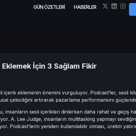
GÜN ÖZETLERİ
HABERLER
s Eklemek İçin 3 Sağlam Fikir
i içerik eklemenin önemini vurguluyor. Podcast’ler, sesli kitap
sal çekiciliğini artırarak pazarlama performansını güçlendirdi
 insanların sesli içerikleri dinlerken daha rahat ve geçiş ha
iyor. A. Lee Judge, insanların multitasking yapmayı sevdiğin
or. Podcast’lerin yeniden kullanılabilir olması, üretim yatırı