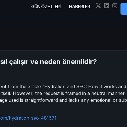
GÜN ÖZETLERİ
HABERLER
ıl çalışır ve neden önemlidir?
ent from the article “Hydration and SEO: How it works and 
e itself. However, the request is framed in a neutral manner
age used is straightforward and lacks any emotional or subj
.com/hydration-seo-481671