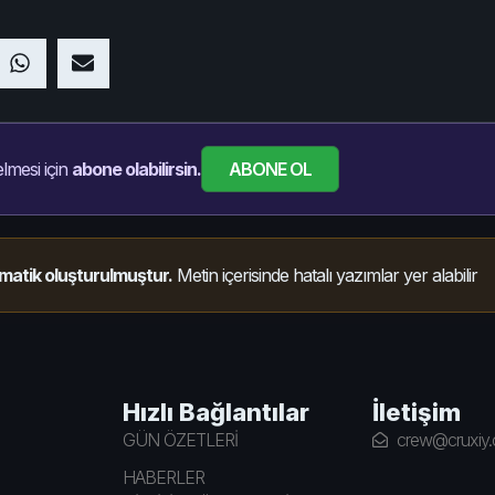
ABONE OL
lmesi için
abone olabilirsin.
matik oluşturulmuştur.
Metin içerisinde hatalı yazımlar yer alabilir
Hızlı Bağlantılar
İletişim
GÜN ÖZETLERİ
crew@cruxiy
HABERLER