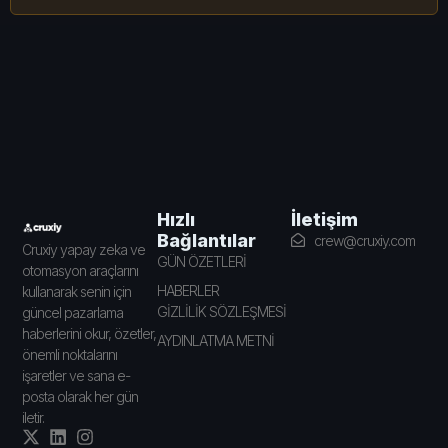
İletişim
Hızlı
Bağlantılar
crew@cruxiy.com
Cruxiy yapay zeka ve
GÜN ÖZETLERİ
otomasyon araçlarını
HABERLER
kullanarak senin için
GİZLİLİK SÖZLEŞMESİ
güncel pazarlama
haberlerini okur, özetler,
AYDINLATMA METNİ
önemli noktalarını
işaretler ve sana e-
posta olarak her gün
iletir.