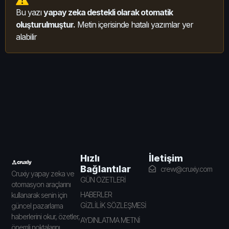
Bu yazı
yapay zeka destekli olarak otomatik
oluşturulmuştur.
Metin içerisinde hatalı yazımlar yer
alabilir
İletişim
Hızlı
Bağlantılar
crew@cruxiy.com
Cruxiy yapay zeka ve
GÜN ÖZETLERİ
otomasyon araçlarını
HABERLER
kullanarak senin için
GİZLİLİK SÖZLEŞMESİ
güncel pazarlama
haberlerini okur, özetler,
AYDINLATMA METNİ
önemli noktalarını