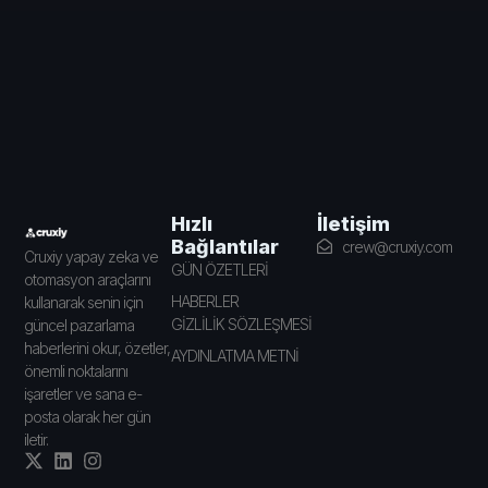
İletişim
Hızlı
Bağlantılar
crew@cruxiy.com
Cruxiy yapay zeka ve
GÜN ÖZETLERİ
otomasyon araçlarını
HABERLER
kullanarak senin için
GİZLİLİK SÖZLEŞMESİ
güncel pazarlama
haberlerini okur, özetler,
AYDINLATMA METNİ
önemli noktalarını
işaretler ve sana e-
posta olarak her gün
iletir.