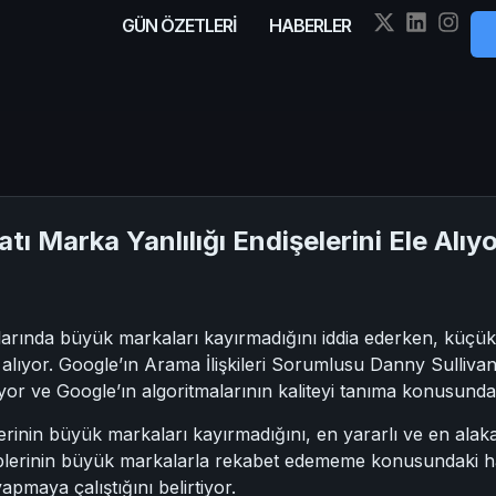
GÜN ÖZETLERİ
HABERLER
tı Marka Yanlılığı Endişelerini Ele Alıy
arında büyük markaları kayırmadığını iddia ederken, küçük
le alıyor. Google’ın Arama İlişkileri Sorumlusu Danny Sulliva
ıyor ve Google’ın algoritmalarının kaliteyi tanıma konusunda iy
rinin büyük markaları kayırmadığını, en yararlı ve en alakalı 
plerinin büyük markalarla rekabet edememe konusundaki haya
apmaya çalıştığını belirtiyor.