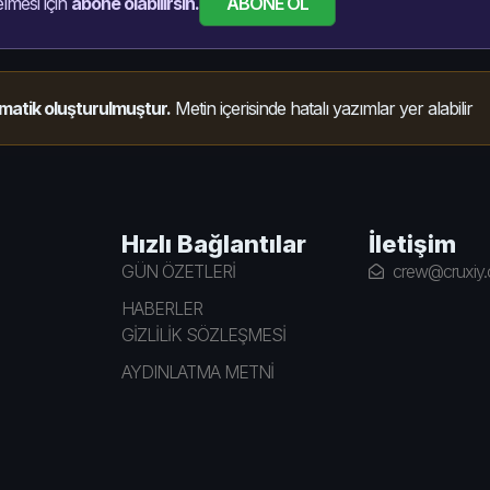
ABONE OL
lmesi için
abone olabilirsin.
matik oluşturulmuştur.
Metin içerisinde hatalı yazımlar yer alabilir
Hızlı Bağlantılar
İletişim
GÜN ÖZETLERİ
crew@cruxiy
HABERLER
GİZLİLİK SÖZLEŞMESİ
AYDINLATMA METNİ