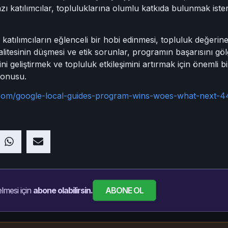
zı katılımcılar, topluluklarına olumlu katkıda bulunmak isterk
atılımcıların eğlenceli bir hobi edinmesi, topluluk değerine
kalitesinin düşmesi ve etik sorunlar, programın başarısını gö
ini geliştirmek ve topluluk etkileşimini artırmak için önemli 
konusu.
.com/google-local-guides-program-wins-woes-what-next-
ABONE OL
lmesi için
abone olabilirsin.