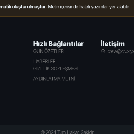
matik oluşturulmuştur.
Metin içerisinde hatalı yazımlar yer alabilir
Hızlı Bağlantılar
İletişim
GÜN ÖZETLERİ
crew@cruxiy
HABERLER
GİZLİLİK SÖZLEŞMESİ
AYDINLATMA METNİ
© 2024 Tüm Hakları Saklıdır