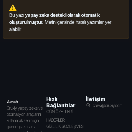
Bu yazı
yapay zeka destekli olarak otomatik
oluşturulmuştur.
Metin içerisinde hatalı yazımlar yer
alabilir
İletişim
Hızlı
Bağlantılar
crew@cruxiy.com
Cruxiy yapay zeka ve
GÜN ÖZETLERİ
otomasyon araçlarını
HABERLER
kullanarak senin için
GİZLİLİK SÖZLEŞMESİ
güncel pazarlama