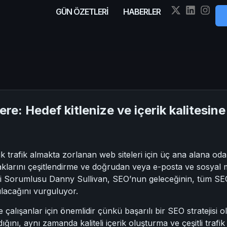
GÜN ÖZETLERİ
HABERLER
ere: Hedef kitlenize ve içerik kalitesin
trafik almakta zorlanan web siteleri için üç ana alana odakl
ynaklarını çeşitlendirme ve doğrudan veya e-posta ve sosyal m
leri Sorumlusu Danny Sullivan, SEO’nun geleceğinin, tüm S
lacağını vurguluyor.
rde çalışanlar için önemlidir çünkü başarılı bir SEO strateji
ığını, aynı zamanda kaliteli içerik oluşturma ve çeşitli trafi