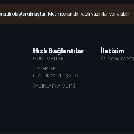
matik oluşturulmuştur.
Metin içerisinde hatalı yazımlar yer alabilir
Hızlı Bağlantılar
İletişim
GÜN ÖZETLERİ
crew@cruxiy
HABERLER
GİZLİLİK SÖZLEŞMESİ
AYDINLATMA METNİ