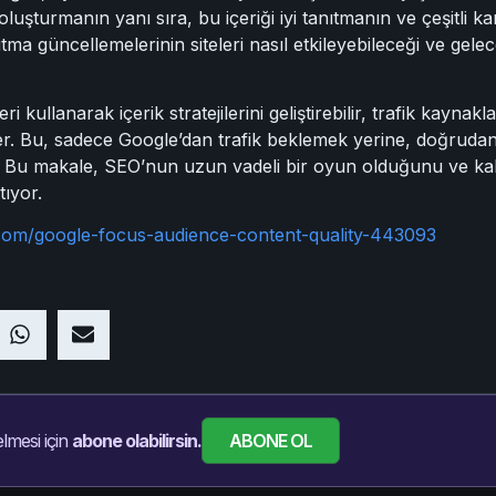
 oluşturmanın yanı sıra, bu içeriği iyi tanıtmanın ve çeşitli 
tma güncellemelerinin siteleri nasıl etkileyebileceği ve gele
 kullanarak içerik stratejilerini geliştirebilir, trafik kaynakla
rler. Bu, sadece Google’dan trafik beklemek yerine, doğrudan
. Bu makale, SEO’nun uzun vadeli bir oyun olduğunu ve kalitel
tıyor.
.com/google-focus-audience-content-quality-443093
ABONE OL
lmesi için
abone olabilirsin.