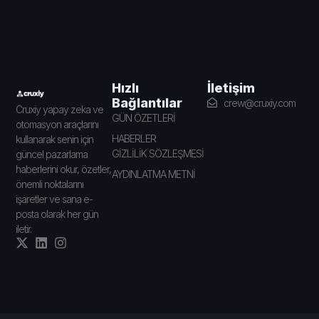
İletişim
Hızlı
Bağlantılar
crew@cruxiy.com
Cruxiy yapay zeka ve
GÜN ÖZETLERİ
otomasyon araçlarını
HABERLER
kullanarak senin için
GİZLİLİK SÖZLEŞMESİ
güncel pazarlama
haberlerini okur, özetler,
AYDINLATMA METNİ
önemli noktalarını
işaretler ve sana e-
posta olarak her gün
iletir.