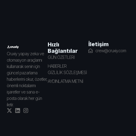
İletişim
Hızlı
Bağlantılar
crew@cruxiy.com
Cruxiy yapay zeka ve
GÜN ÖZETLERİ
otomasyon araçlarını
HABERLER
kullanarak senin için
GİZLİLİK SÖZLEŞMESİ
güncel pazarlama
haberlerini okur, özetler,
AYDINLATMA METNİ
önemli noktalarını
işaretler ve sana e-
posta olarak her gün
iletir.