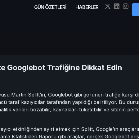
GÜN ÖZETLERİ
HABERLER
e Googlebot Trafiğine Dikkat Edin
usu Martin Splitt’in, Googlebot gibi görünen trafiğe karşı di
cü taraf kazıyıcılar tarafından yapıldığı belirtiliyor. Bu du
litik verileri bozabilir, kaynakları tüketebilir ve sitenin pe
ayıcı etkinliğinden ayırt etmek için Splitt, Google’ın araçl
ma İstatistikleri Raporu gibi araçlar, gerçek Googlebot erişi