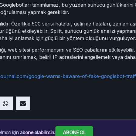
ooglebotları tanımlamaz, bu yüzden sunucu günlüklerini Go
oğrulaması yapmak gereklidir.
dir. Özellikle 500 serisi hatalar, getirme hataları, zaman a
rlüğünü etkileyebilir. Splitt, sunucu günlük analizi yapman
a iyi anlamak için güçlü bir yöntem olduğunu vurguluyor.
ği, web sitesi performansını ve SEO çabalarını etkileyebilir
anını sınırlamak, belirli IP adreslerini engellemek veya dah
journal.com/google-warns-beware-of-fake-googlebot-traff
ABONE OL
lmesi için
abone olabilirsin.