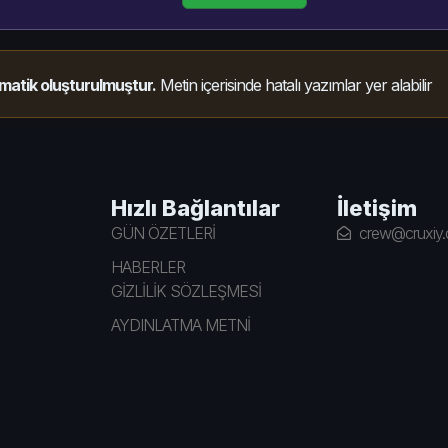
matik oluşturulmuştur.
Metin içerisinde hatalı yazımlar yer alabilir
Hızlı Bağlantılar
İletişim
GÜN ÖZETLERİ
crew@cruxiy
HABERLER
GİZLİLİK SÖZLEŞMESİ
AYDINLATMA METNİ