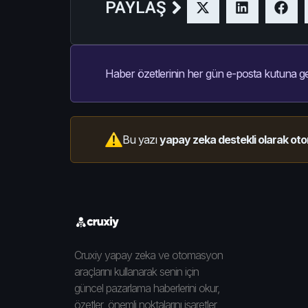
PAYLAŞ
Haber özetlerinin her gün e-posta kutuna ge
Bu yazı
yapay zeka destekli olarak oto
Cruxiy yapay zeka ve otomasyon
araçlarını kullanarak senin için
güncel pazarlama haberlerini okur,
özetler, önemli noktalarını işaretler