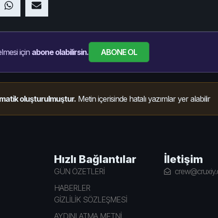
ABONE OL
lmesi için
abone olabilirsin.
matik oluşturulmuştur.
Metin içerisinde hatalı yazımlar yer alabilir
Hızlı Bağlantılar
İletişim
GÜN ÖZETLERİ
crew@cruxiy
HABERLER
GİZLİLİK SÖZLEŞMESİ
AYDINLATMA METNİ