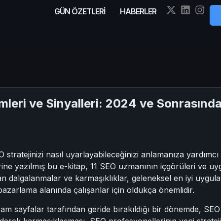
GÜN ÖZETLERİ
HABERLER
leri ve Sinyalleri: 2024 ve Sonrasında 
tratejinizi nasıl uyarlayabileceğinizi anlamanıza yardımcı 
rine yazılmış bu e-kitap, 11 SEO uzmanının içgörüleri ve uygul
algalanmalar ve karmaşıklıklar, geleneksel en iyi uygulama
azarlama alanında çalışanlar için oldukça önemlidir.
pam sayfalar tarafından geride bırakıldığı bir dönemde, SEO stra
derek karmaşıklaşması, SEO profesyonellerinin yeni stratejile