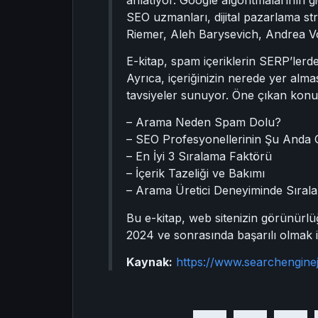
SEO uzmanları, dijital pazarlama str
Riemer, Aleh Barysevich, Andrea Vo
E-kitap, spam içeriklerin SERP’lerde
Ayrıca, içeriğinizin nerede yer almas
tavsiyeler sunuyor. Öne çıkan konul
– Arama Neden Spam Dolu?
– SEO Profesyonellerinin Şu Anda G
– En İyi 3 Sıralama Faktörü
– İçerik Tazeliği ve Bakımı
– Arama Üretici Deneyiminde Sıral
Bu e-kitap, web sitenizin görünürlüğ
2024 ve sonrasında başarılı olmak iç
Kaynak:
https://www.searchengine