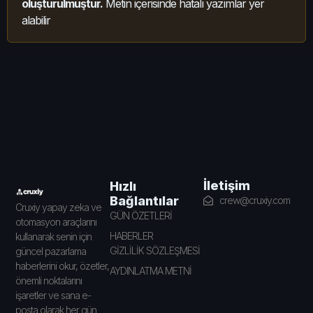
oluşturulmuştur.
Metin içerisinde hatalı yazımlar yer
alabilir
İletişim
Hızlı
Bağlantılar
crew@cruxiy.com
Cruxiy yapay zeka ve
GÜN ÖZETLERİ
otomasyon araçlarını
HABERLER
kullanarak senin için
GİZLİLİK SÖZLEŞMESİ
güncel pazarlama
haberlerini okur, özetler,
AYDINLATMA METNİ
önemli noktalarını
işaretler ve sana e-
posta olarak her gün