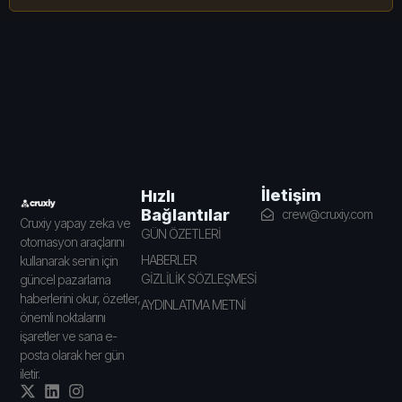
İletişim
Hızlı
Bağlantılar
crew@cruxiy.com
Cruxiy yapay zeka ve
GÜN ÖZETLERİ
otomasyon araçlarını
HABERLER
kullanarak senin için
GİZLİLİK SÖZLEŞMESİ
güncel pazarlama
haberlerini okur, özetler,
AYDINLATMA METNİ
önemli noktalarını
işaretler ve sana e-
posta olarak her gün
iletir.