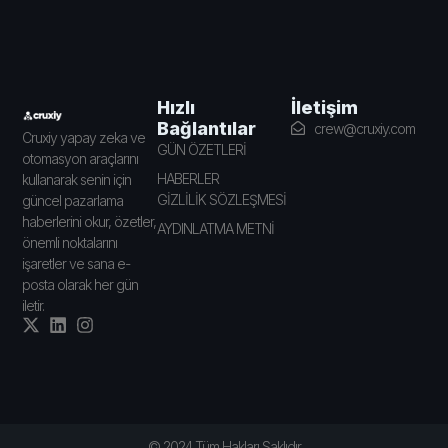
İletişim
Hızlı
Bağlantılar
crew@cruxiy.com
Cruxiy yapay zeka ve
GÜN ÖZETLERİ
otomasyon araçlarını
HABERLER
kullanarak senin için
GİZLİLİK SÖZLEŞMESİ
güncel pazarlama
haberlerini okur, özetler,
AYDINLATMA METNİ
önemli noktalarını
işaretler ve sana e-
posta olarak her gün
iletir.
© 2024 Tüm Hakları Saklıdır