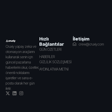
İletişim
Hızlı
Bağlantılar
crew@cruxiy.com
Cruxiy yapay zeka ve
GÜN ÖZETLERİ
otomasyon araçlarını
HABERLER
kullanarak senin için
GİZLİLİK SÖZLEŞMESİ
güncel pazarlama
haberlerini okur, özetler,
AYDINLATMA METNİ
önemli noktalarını
işaretler ve sana e-
posta olarak her gün
iletir.