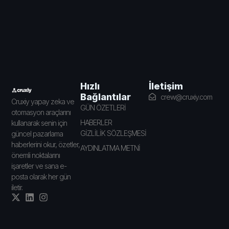
İletişim
Hızlı
Bağlantılar
crew@cruxiy.com
Cruxiy yapay zeka ve
GÜN ÖZETLERİ
otomasyon araçlarını
HABERLER
kullanarak senin için
GİZLİLİK SÖZLEŞMESİ
güncel pazarlama
haberlerini okur, özetler,
AYDINLATMA METNİ
önemli noktalarını
işaretler ve sana e-
posta olarak her gün
iletir.