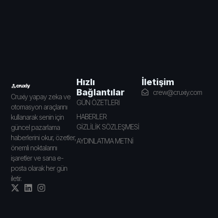
İletişim
Hızlı
Bağlantılar
crew@cruxiy.com
Cruxiy yapay zeka ve
GÜN ÖZETLERİ
otomasyon araçlarını
HABERLER
kullanarak senin için
GİZLİLİK SÖZLEŞMESİ
güncel pazarlama
haberlerini okur, özetler,
AYDINLATMA METNİ
önemli noktalarını
işaretler ve sana e-
posta olarak her gün
iletir.