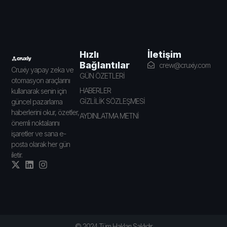
İletişim
Hızlı
Bağlantılar
crew@cruxiy.com
Cruxiy yapay zeka ve
GÜN ÖZETLERİ
otomasyon araçlarını
HABERLER
kullanarak senin için
GİZLİLİK SÖZLEŞMESİ
güncel pazarlama
haberlerini okur, özetler,
AYDINLATMA METNİ
önemli noktalarını
işaretler ve sana e-
posta olarak her gün
iletir.
© 2024 Tüm Hakları Saklıdır