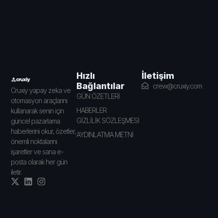
İletişim
Hızlı
Bağlantılar
crew@cruxiy.com
Cruxiy yapay zeka ve
GÜN ÖZETLERİ
otomasyon araçlarını
HABERLER
kullanarak senin için
GİZLİLİK SÖZLEŞMESİ
güncel pazarlama
haberlerini okur, özetler,
AYDINLATMA METNİ
önemli noktalarını
işaretler ve sana e-
posta olarak her gün
iletir.