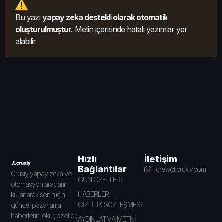
Bu yazı
yapay zeka destekli olarak otomatik
oluşturulmuştur.
Metin içerisinde hatalı yazımlar yer
alabilir
İletişim
Hızlı
Bağlantılar
crew@cruxiy.com
Cruxiy yapay zeka ve
GÜN ÖZETLERİ
otomasyon araçlarını
HABERLER
kullanarak senin için
GİZLİLİK SÖZLEŞMESİ
güncel pazarlama
haberlerini okur, özetler,
AYDINLATMA METNİ