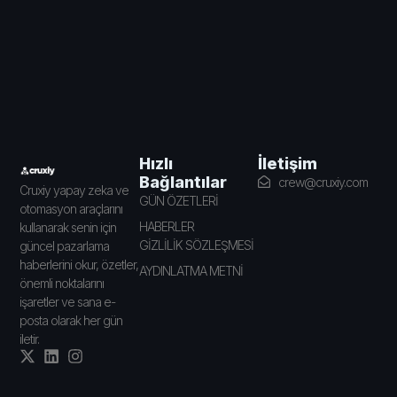
İletişim
Hızlı
Bağlantılar
crew@cruxiy.com
Cruxiy yapay zeka ve
GÜN ÖZETLERİ
otomasyon araçlarını
HABERLER
kullanarak senin için
GİZLİLİK SÖZLEŞMESİ
güncel pazarlama
haberlerini okur, özetler,
AYDINLATMA METNİ
önemli noktalarını
işaretler ve sana e-
posta olarak her gün
iletir.