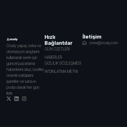
İletişim
Hızlı
Bağlantılar
crew@cruxiy.com
Cruxiy yapay zeka ve
GÜN ÖZETLERİ
otomasyon araçlarını
HABERLER
kullanarak senin için
GİZLİLİK SÖZLEŞMESİ
güncel pazarlama
haberlerini okur, özetler,
AYDINLATMA METNİ
önemli noktalarını
işaretler ve sana e-
posta olarak her gün
iletir.