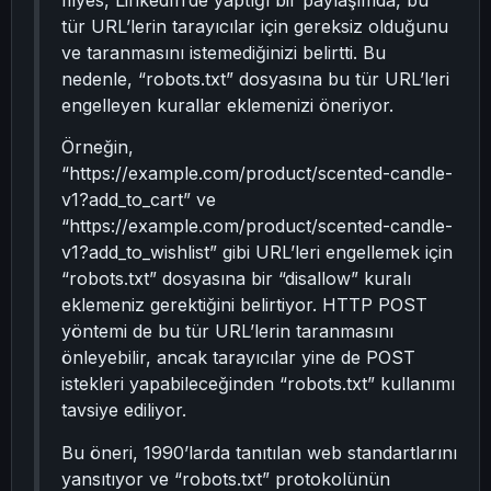
Illyes, LinkedIn’de yaptığı bir paylaşımda, bu
tür URL’lerin tarayıcılar için gereksiz olduğunu
ve taranmasını istemediğinizi belirtti. Bu
nedenle, “robots.txt” dosyasına bu tür URL’leri
engelleyen kurallar eklemenizi öneriyor.
Örneğin,
“https://example.com/product/scented-candle-
v1?add_to_cart” ve
“https://example.com/product/scented-candle-
v1?add_to_wishlist” gibi URL’leri engellemek için
“robots.txt” dosyasına bir “disallow” kuralı
eklemeniz gerektiğini belirtiyor. HTTP POST
yöntemi de bu tür URL’lerin taranmasını
önleyebilir, ancak tarayıcılar yine de POST
istekleri yapabileceğinden “robots.txt” kullanımı
tavsiye ediliyor.
Bu öneri, 1990’larda tanıtılan web standartlarını
yansıtıyor ve “robots.txt” protokolünün