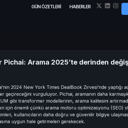
GÜN ÖZETLERİ
HABERLER
 Pichai: Arama 2025’te derinden deği
i’nin 2024 New York Times DealBook Zirvesi’nde yaptığı aç
er geçireceğini vurguluyor. Pichai, aramanın daha karmaşık 
MUM gibi transformer modellerinin, arama kalitesini artırmada 
ri için önemli çünkü arama motoru optimizasyonu (SEO) stra
imleri, kullanıcıların daha doğru ve güvenilir bilgiye ulaşm
asına uygun hale getirmeleri gerekecek.