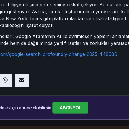
nilir bilgiye ulaşmanın önemine dikkat çekiyor. Bu durum, pa
ğini gösteriyor. Ayrıca, içerik oluşturuculara yönelik adil ku
e New York Times gibi platformlardan veri lisansladığını be
kabileceğini işaret ediyor.
eri, Google Arama’nın AI ile evrimleşen yapısını anlamalı ve
inde hem de dağıtımında yeni fırsatlar ve zorluklar yarataca
d.com/google-search-profoundly-change-2025-448986
ABONE OL
lmesi için
abone olabilirsin.