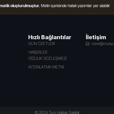
matik oluşturulmuştur.
Metin içerisinde hatalı yazımlar yer alabilir
Hızlı Bağlantılar
İletişim
GÜN ÖZETLERİ
crew@cruxiy
HABERLER
GİZLİLİK SÖZLEŞMESİ
AYDINLATMA METNİ
© 2024 Tüm Hakları Saklıdır