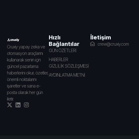
İletişim
Hızlı
Bağlantılar
crew@cruxiy.com
Cruxiy yapay zeka ve
GÜN ÖZETLERİ
otomasyon araçlarını
HABERLER
kullanarak senin için
GİZLİLİK SÖZLEŞMESİ
güncel pazarlama
haberlerini okur, özetler,
AYDINLATMA METNİ
önemli noktalarını
işaretler ve sana e-
posta olarak her gün
iletir.