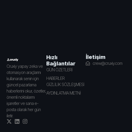
İletişim
Hızlı
Bağlantılar
crew@cruxiy.com
Cruxiy yapay zeka ve
GÜN ÖZETLERİ
otomasyon araçlarını
HABERLER
kullanarak senin için
GİZLİLİK SÖZLEŞMESİ
güncel pazarlama
haberlerini okur, özetler,
AYDINLATMA METNİ
önemli noktalarını
işaretler ve sana e-
posta olarak her gün
iletir.