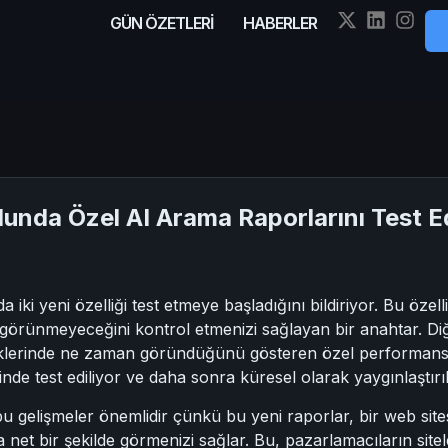
GÜN ÖZETLERİ
HABERLER
unda Özel AI Arama Raporlarını Test E
ki yeni özelliği test etmeye başladığını bildiriyor. Bu özelli
örünmeyeceğini kontrol etmenizi sağlayan bir anahtar. Diğe
klerinde ne zaman göründüğünü gösteren özel performans rap
lerinde test ediliyor ve daha sonra küresel olarak yaygınlaştır
bu gelişmeler önemlidir çünkü bu yeni raporlar, bir web si
net bir şekilde görmenizi sağlar. Bu, pazarlamacıların site