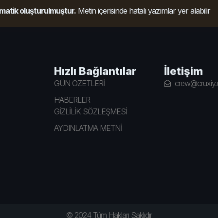
matik oluşturulmuştur.
Metin içerisinde hatalı yazımlar yer alabilir
Hızlı Bağlantılar
İletişim
GÜN ÖZETLERİ
crew@cruxiy
HABERLER
GİZLİLİK SÖZLEŞMESİ
AYDINLATMA METNİ
© 2024 Tüm Hakları Saklıdır