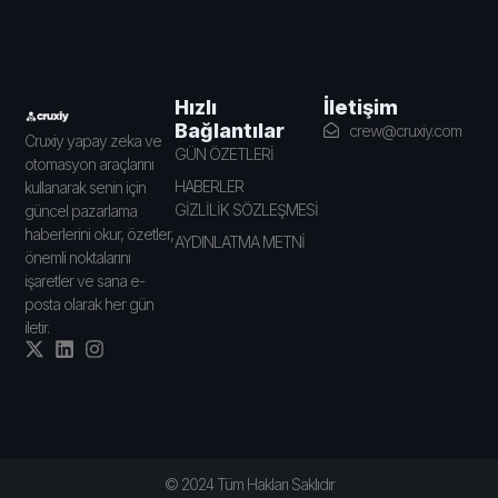
İletişim
Hızlı
Bağlantılar
crew@cruxiy.com
Cruxiy yapay zeka ve
GÜN ÖZETLERİ
otomasyon araçlarını
HABERLER
kullanarak senin için
GİZLİLİK SÖZLEŞMESİ
güncel pazarlama
haberlerini okur, özetler,
AYDINLATMA METNİ
önemli noktalarını
işaretler ve sana e-
posta olarak her gün
iletir.
© 2024 Tüm Hakları Saklıdır