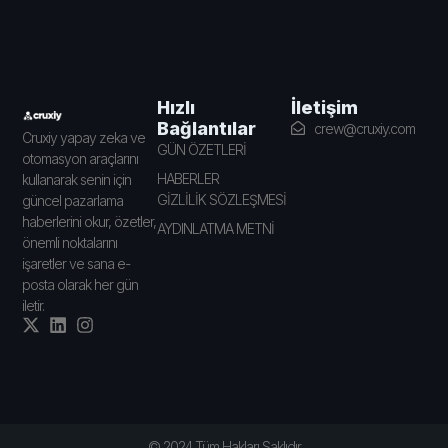
İletişim
Hızlı
Bağlantılar
crew@cruxiy.com
Cruxiy yapay zeka ve
GÜN ÖZETLERİ
otomasyon araçlarını
HABERLER
kullanarak senin için
GİZLİLİK SÖZLEŞMESİ
güncel pazarlama
haberlerini okur, özetler,
AYDINLATMA METNİ
önemli noktalarını
işaretler ve sana e-
posta olarak her gün
iletir.
© 2024 Tüm Hakları Saklıdır