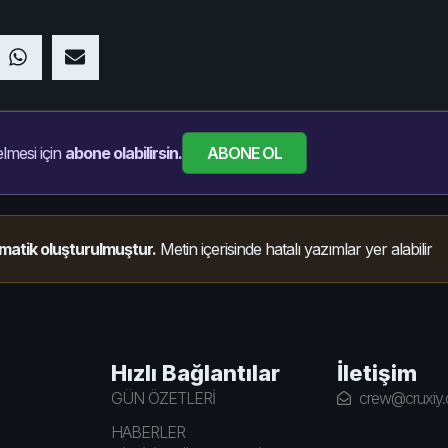
ABONE OL
lmesi için
abone olabilirsin.
matik oluşturulmuştur.
Metin içerisinde hatalı yazımlar yer alabilir
Hızlı Bağlantılar
İletişim
GÜN ÖZETLERİ
crew@cruxiy
HABERLER