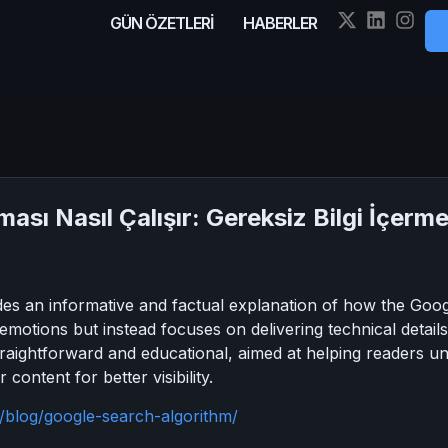
GÜN ÖZETLERİ
HABERLER
sı Nasıl Çalışır: Gereksiz Bilgi İçerm
ides an informative and factual explanation of how the Goo
emotions but instead focuses on delivering technical details
traightforward and educational, aimed at helping readers 
content for better visibility.
blog/google-search-algorithm/