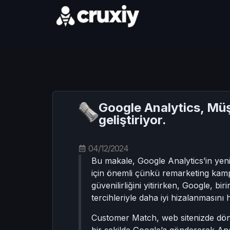
Google Analytics, Müş
geliştiriyor.
04/12/2024
Bu makale, Google Analytics’in yeni
için önemli çünkü remarketing kamp
güvenilirliğini yitirirken, Google, b
tercihleriyle daha iyi hizalanmasını 
Customer Match, web sitenizde dönüş
bir şekilde Google’a göndererek Anal