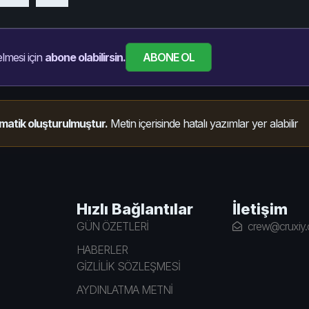
ABONE OL
lmesi için
abone olabilirsin.
matik oluşturulmuştur.
Metin içerisinde hatalı yazımlar yer alabilir
Hızlı Bağlantılar
İletişim
GÜN ÖZETLERİ
crew@cruxiy
HABERLER
GİZLİLİK SÖZLEŞMESİ
AYDINLATMA METNİ