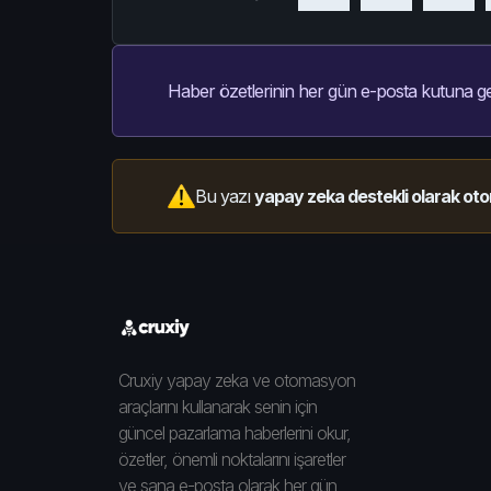
Haber özetlerinin her gün e-posta kutuna ge
Bu yazı
yapay zeka destekli olarak oto
Cruxiy yapay zeka ve otomasyon
araçlarını kullanarak senin için
güncel pazarlama haberlerini okur,
özetler, önemli noktalarını işaretler
ve sana e-posta olarak her gün