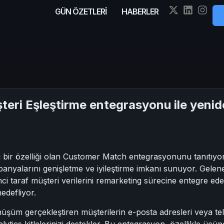
GÜN ÖZETLERİ
HABERLER
teri Eşleştirme entegrasyonu ile yeni
 bir özelliği olan Customer Match entegrasyonunu tanıtıyor
anyalarını genişletme ve iyileştirme imkanı sunuyor. Gelen
irinci taraf müşteri verilerini remarketing sürecine entegre 
hedefliyor.
üm gerçekleştiren müşterilerin e-posta adresleri veya telef
ytics kitlelerinizi destekler. Bu entegrasyon, özellikle üçün