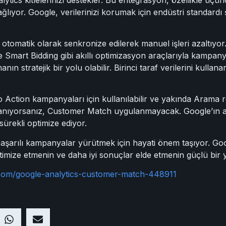
lıyor. Google, verilerinizi korumak için endüstri standardı 
 otomatik olarak senkronize edilerek manuel işleri azaltıy
r ve Smart Bidding gibi akıllı optimizasyon araçlarıyla kampan
 stratejik bir yolu olabilir. Birinci taraf verilerini kullanara
ction kampanyaları için kullanılabilir ve yakında Arama re
ullanıyorsanız, Customer Match uygulanmayacak. Google’ın al
sürekli optimize ediyor.
, başarılı kampanyalar yürütmek için hayati önem taşıyor. G
timize etmenin ve daha iyi sonuçlar elde etmenin güçlü bir
.com/google-analytics-customer-match-448911