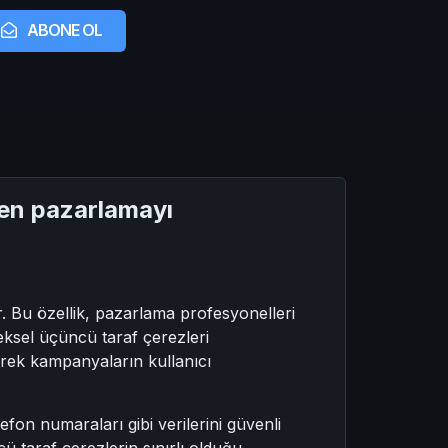
ABONE OL
den pazarlamayı
. Bu özellik, pazarlama profesyonelleri
eksel üçüncü taraf çerezleri
ederek kampanyaların kullanıcı
on numaraları gibi verilerini güvenli
cü taraf çerezlerin sınırlı olduğu