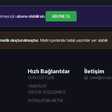
ABONE OL
lmesi için
abone olabilirsin.
matik oluşturulmuştur.
Metin içerisinde hatalı yazımlar yer alabilir
Hızlı Bağlantılar
İletişim
GÜN ÖZETLERİ
crew@cruxiy
HABERLER
GİZLİLİK SÖZLEŞMESİ
AYDINLATMA METNİ