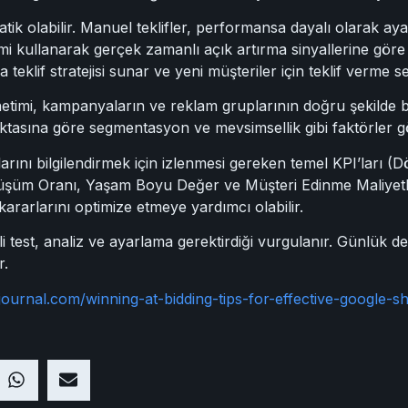
matik olabilir. Manuel teklifler, performansa dayalı olarak a
imi kullanarak gerçek zamanlı açık artırma sinyallerine gör
klif stratejisi sunar ve yeni müşteriler için teklif verme se
netimi, kampanyaların ve reklam gruplarının doğru şekilde 
noktasına göre segmentasyon ve mevsimsellik gibi faktörler
rlarını bilgilendirmek için izlenmesi gereken temel KPI’ları
şüm Oranı, Yaşam Boyu Değer ve Müşteri Edinme Maliyetleri)
 kararlarını optimize etmeye yardımcı olabilir.
i test, analiz ve ayarlama gerektirdiği vurgulanır. Günlük değ
r.
journal.com/winning-at-bidding-tips-for-effective-google