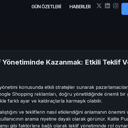
GÜN ÖZETLERİ
HABERLER
f Yönetiminde Kazanmak: Etkili Teklif V
önetimi konusunda etkili stratejiler sunarak pazarlamacıla
le Shopping reklamları, doğru yönetildiğinde önemli bir geli
le farklı ayar ve kaldıraçlarla karmaşık olabilir.
ıştığını ve tekliflerin nasıl etkilendiğini anlamanın önemini
kullanıcının arama niyetine dayalı olarak görünür. Kalite Pua
ı gibi faktörlere bağlı olarak teklif yönetiminde rol oynar