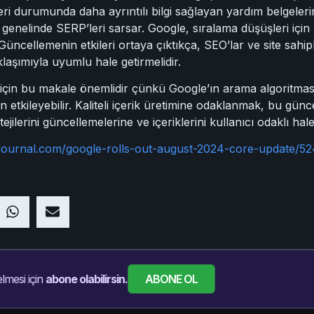
eri durumunda daha ayrıntılı bilgi sağlayan yardım belgelerin
 genelinde SERP’leri sarsar. Google, sıralama düşüşleri için
Güncellemenin etkileri ortaya çıktıkça, SEO’lar ve site sahipler
klaşımıyla uyumlu hale getirmelidir.
ar için bu makale önemlidir çünkü Google’ın arama algoritması
 etkileyebilir. Kaliteli içerik üretimine odaklanmak, bu gü
ejilerini güncellemelerine ve içeriklerini kullanıcı odaklı hale
journal.com/google-rolls-out-august-2024-core-update/5
ABONE OL
lmesi için
abone olabilirsin.