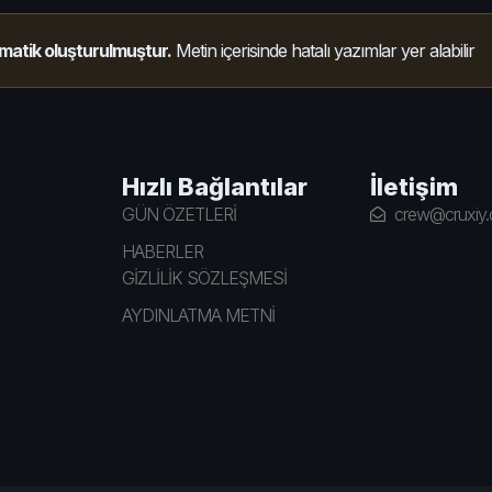
matik oluşturulmuştur.
Metin içerisinde hatalı yazımlar yer alabilir
Hızlı Bağlantılar
İletişim
GÜN ÖZETLERİ
crew@cruxiy
HABERLER
GİZLİLİK SÖZLEŞMESİ
AYDINLATMA METNİ