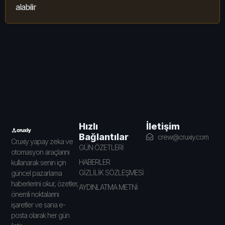
alabilir
İletişim
Hızlı
Bağlantılar
crew@cruxiy.com
Cruxiy yapay zeka ve
GÜN ÖZETLERİ
otomasyon araçlarını
HABERLER
kullanarak senin için
GİZLİLİK SÖZLEŞMESİ
güncel pazarlama
haberlerini okur, özetler,
AYDINLATMA METNİ
önemli noktalarını
işaretler ve sana e-
posta olarak her gün