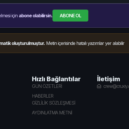
ABONE OL
lmesi için
abone olabilirsin.
matik oluşturulmuştur.
Metin içerisinde hatalı yazımlar yer alabilir
Hızlı Bağlantılar
İletişim
GÜN ÖZETLERİ
crew@cruxiy
HABERLER
GİZLİLİK SÖZLEŞMESİ
AYDINLATMA METNİ