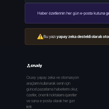
Haber özetlerinin her gün e-posta kutuna ge
Bu yazı
yapay zeka destekli olarak oto
Cruxiy yapay zeka ve otomasyon
araçlarını kullanarak senin için
güncel pazarlama haberlerini okur,
özetler, önemli noktalarını işaretler
ve sana e-posta olarak her gün
iletir.