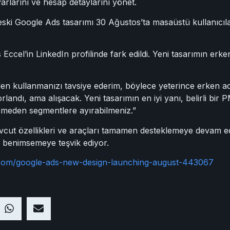
yarlarını ve hesap detaylarını yönet.
ski Google Ads tasarımı 30 Ağustos’ta masaüstü kullanıcıları
ccel’in LinkedIn profilinde fark edildi. Yeni tasarımın erken
n kullanmanızı tavsiye ederim, böylece yeterince erken ada
orlandı, ama alışacak. Yeni tasarımın en iyi yanı, belirli 
meden segmentlere ayırabilmeniz.”
vcut özellikleri ve araçları tamamen desteklemeye devam ede
 benimsemeye teşvik ediyor.
.com/google-ads-new-design-launching-august-443067