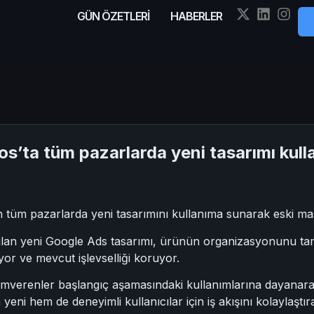
GÜN ÖZETLERİ
HABERLER
s’ta tüm pazarlarda yeni tasarımı kul
n tüm pazarlarda yeni tasarımını kullanıma sunarak eski m
ıtılan yeni Google Ads tasarımı, ürünün organizasyonunu ta
yor ve mevcut işlevselliği koruyor.
amverenler başlangıç aşamasındaki kullanımlarına dayanar
 yeni hem de deneyimli kullanıcılar için iş akışını kolaylaştıra