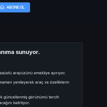
ABONE OL
lanıma sunuyor.
asaüstü arayüzünü emekliye ayırıyor.
mamen yenileyerek araç ve özelliklerin
ak güncellenmiş görünümü tercih
cağını belirtiyor.