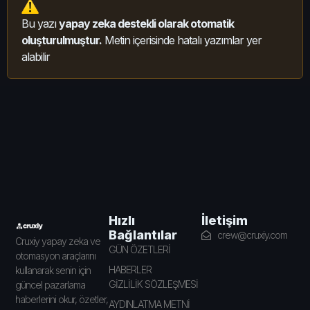
Bu yazı
yapay zeka destekli olarak otomatik
oluşturulmuştur.
Metin içerisinde hatalı yazımlar yer
alabilir
İletişim
Hızlı
Bağlantılar
crew@cruxiy.com
Cruxiy yapay zeka ve
GÜN ÖZETLERİ
otomasyon araçlarını
HABERLER
kullanarak senin için
GİZLİLİK SÖZLEŞMESİ
güncel pazarlama
haberlerini okur, özetler,
AYDINLATMA METNİ