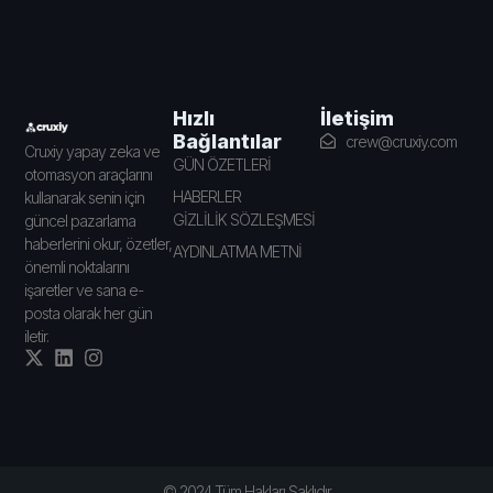
İletişim
Hızlı
Bağlantılar
crew@cruxiy.com
Cruxiy yapay zeka ve
GÜN ÖZETLERİ
otomasyon araçlarını
HABERLER
kullanarak senin için
GİZLİLİK SÖZLEŞMESİ
güncel pazarlama
haberlerini okur, özetler,
AYDINLATMA METNİ
önemli noktalarını
işaretler ve sana e-
posta olarak her gün
iletir.
© 2024 Tüm Hakları Saklıdır