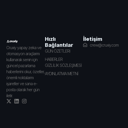
İletişim
Hızlı
Bağlantılar
crew@cruxiy.com
Cruxiy yapay zeka ve
GÜN ÖZETLERİ
otomasyon araçlarını
HABERLER
kullanarak senin için
GİZLİLİK SÖZLEŞMESİ
güncel pazarlama
haberlerini okur, özetler,
AYDINLATMA METNİ
önemli noktalarını
işaretler ve sana e-
posta olarak her gün
iletir.