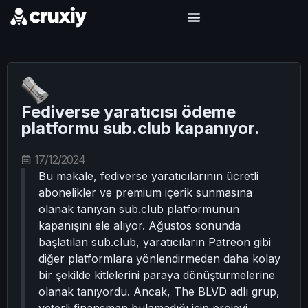
Fediverse yaratıcısı ödeme
platformu sub.club kapanıyor.
17/12/2024
Bu makale, fediverse yaratıcılarının ücretli
abonelikler ve premium içerik sunmasına
olanak tanıyan sub.club platformunun
kapanışını ele alıyor. Ağustos sonunda
başlatılan sub.club, yaratıcıların Patreon gibi
diğer platformlara yönlendirmeden daha kolay
bir şekilde kitlelerini paraya dönüştürmelerine
olanak tanıyordu. Ancak, The BLVD adlı grup,