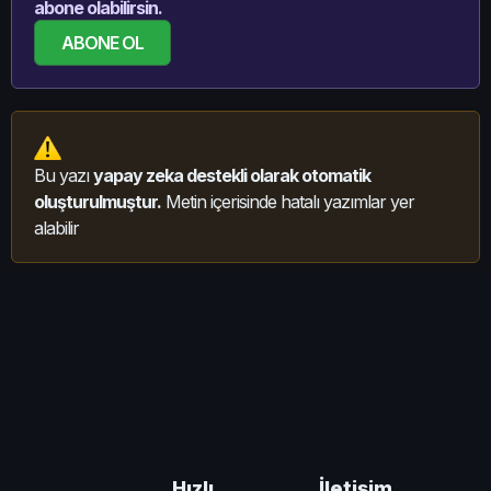
abone olabilirsin.
ABONE OL
Bu yazı
yapay zeka destekli olarak otomatik
oluşturulmuştur.
Metin içerisinde hatalı yazımlar yer
alabilir
İletişim
Hızlı