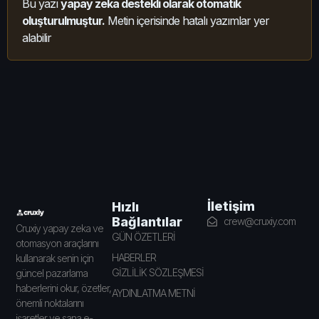
Bu yazı
yapay zeka destekli olarak otomatik
oluşturulmuştur.
Metin içerisinde hatalı yazımlar yer
alabilir
İletişim
Hızlı
Bağlantılar
crew@cruxiy.com
Cruxiy yapay zeka ve
GÜN ÖZETLERİ
otomasyon araçlarını
HABERLER
kullanarak senin için
GİZLİLİK SÖZLEŞMESİ
güncel pazarlama
haberlerini okur, özetler,
AYDINLATMA METNİ
önemli noktalarını
işaretler ve sana e-