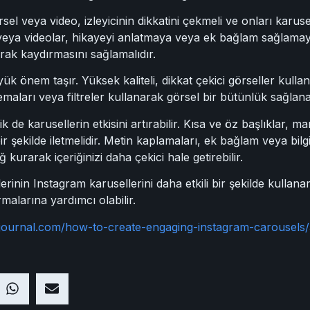
örsel veya video, izleyicinin dikkatini çekmeli ve onları karus
 veya videolar, hikayeyi anlatmaya veya ek bağlam sağlamaya
arak kaydırmasını sağlamalıdır.
yük önem taşır. Yüksek kaliteli, dikkat çekici görseller kullan
emaları veya filtreler kullanarak görsel bir bütünlük sağlanab
 de karusellerin etkisini artırabilir. Kısa ve öz başlıklar, m
bir şekilde iletmelidir. Metin kaplamaları, ek bağlam veya bilg
ğ kurarak içeriğinizi daha çekici hale getirebilir.
nin Instagram karusellerini daha etkili bir şekilde kullanara
malarına yardımcı olabilir.
journal.com/how-to-create-engaging-instagram-carousels