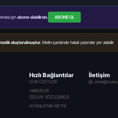
ABONE OL
lmesi için
abone olabilirsin.
matik oluşturulmuştur.
Metin içerisinde hatalı yazımlar yer alabilir
Hızlı Bağlantılar
İletişim
GÜN ÖZETLERİ
crew@cruxiy
HABERLER
GİZLİLİK SÖZLEŞMESİ
AYDINLATMA METNİ