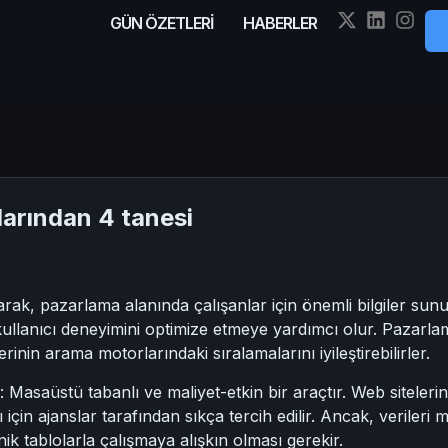
GÜN ÖZETLERİ
HABERLER
larından 4 tanesi
arak, pazarlama alanında çalışanlar için önemli bilgiler sunu
llanıcı deneyimini optimize etmeye yardımcı olur. Pazarlam
elerinin arama motorlarındaki sıralamalarını iyileştirebilirler.
saüstü tabanlı ve maliyet-etkin bir araçtır. Web sitelerini 
 için ajanslar tarafından sıkça tercih edilir. Ancak, veriler
nik tablolarla çalışmaya alışkın olması gerekir.