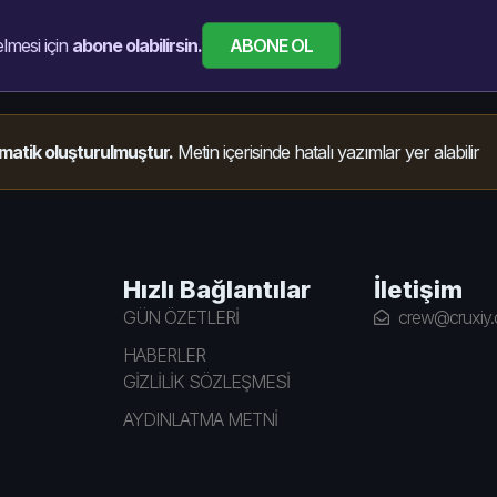
ABONE OL
lmesi için
abone olabilirsin.
matik oluşturulmuştur.
Metin içerisinde hatalı yazımlar yer alabilir
Hızlı Bağlantılar
İletişim
GÜN ÖZETLERİ
crew@cruxiy
HABERLER
GİZLİLİK SÖZLEŞMESİ
AYDINLATMA METNİ