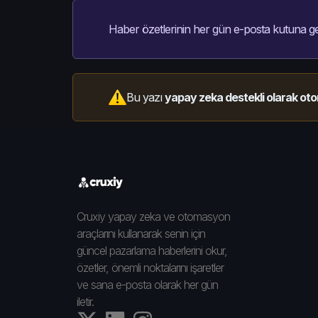
Haber özetlerinin her gün e-posta kutuna ge
Bu yazı
yapay zeka destekli olarak oto
Cruxiy yapay zeka ve otomasyon
araçlarını kullanarak senin için
güncel pazarlama haberlerini okur,
özetler, önemli noktalarını işaretler
ve sana e-posta olarak her gün
iletir.