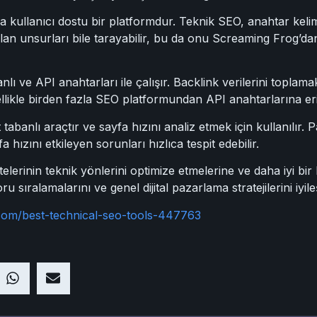
 kullanıcı dostu bir platformdur. Teknik SEO, anahtar kelime
urulan unsurları bile tarayabilir, bu da onu Screaming Frog’
ı ve API anahtarları ile çalışır. Backlink verilerini toplam
ellikle birden fazla SEO platformundan API anahtarlarına erişi
 tabanlı araçtır ve sayfa hızını analiz etmek için kullanılı
fa hızını etkileyen sorunları hızlıca tespit edebilir.
elerinin teknik yönlerini optimize etmelerine ve daha iyi bi
 sıralamalarını ve genel dijital pazarlama stratejilerini iyileşt
.com/best-technical-seo-tools-447763