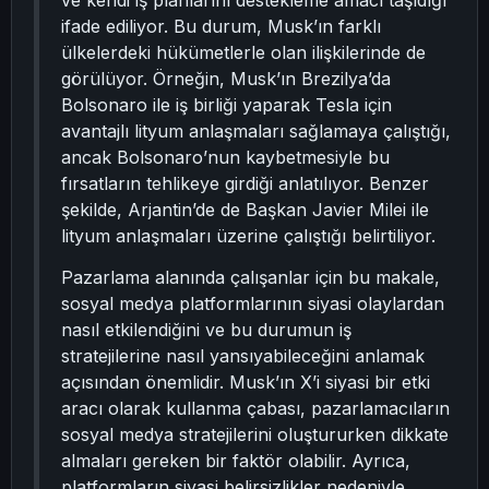
ve kendi iş planlarını destekleme amacı taşıdığı
ifade ediliyor. Bu durum, Musk’ın farklı
ülkelerdeki hükümetlerle olan ilişkilerinde de
görülüyor. Örneğin, Musk’ın Brezilya’da
Bolsonaro ile iş birliği yaparak Tesla için
avantajlı lityum anlaşmaları sağlamaya çalıştığı,
ancak Bolsonaro’nun kaybetmesiyle bu
fırsatların tehlikeye girdiği anlatılıyor. Benzer
şekilde, Arjantin’de de Başkan Javier Milei ile
lityum anlaşmaları üzerine çalıştığı belirtiliyor.
Pazarlama alanında çalışanlar için bu makale,
sosyal medya platformlarının siyasi olaylardan
nasıl etkilendiğini ve bu durumun iş
stratejilerine nasıl yansıyabileceğini anlamak
açısından önemlidir. Musk’ın X’i siyasi bir etki
aracı olarak kullanma çabası, pazarlamacıların
sosyal medya stratejilerini oluştururken dikkate
almaları gereken bir faktör olabilir. Ayrıca,
platformların siyasi belirsizlikler nedeniyle